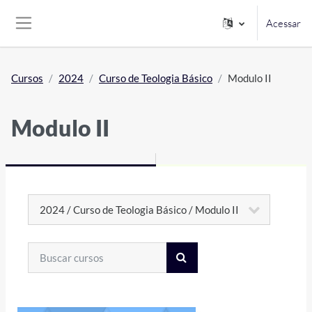
Ir para o conteúdo principal
Acessar
Painel lateral
Cursos
2024
Curso de Teologia Básico
Modulo II
Modulo II
Categorias de Cursos
Buscar cursos
BUSCAR CURSOS