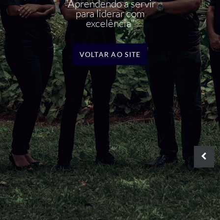
"Aprendendo a servir
para liderar com
excelência"
VOLTAR AO SITE
ABRI