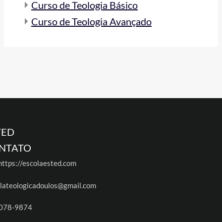
Curso de Teologia Básico
Curso de Teologia Avançado
TED
NTATO
https://
escolaested.com
lateologicadoulos@gmail.com
078-9874